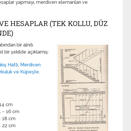
 hesaplar yapmayı, merdiven elemanları ve
E HESAPLAR (TEK KOLLU, DÜZ
NDE)
tabından bir alnıtı
 bir şekilde açıklamış:
ıkış Hattı
,
Merdiven
rkuluk ve Küpeşte
.
~ 14 cm
14 ~ 16 cm
 ~ 18 cm
 ~ 22 cm