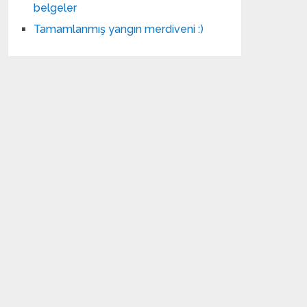
belgeler
Tamamlanmış yangın merdiveni :)