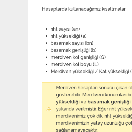
Hesaplarda kullanacağımız kısaltmalar
rıht sayısı (a
n
)
rıht yüksekliği (a)
basamak sayısı (b
n
)
basamak genişliği (b)
merdiven kol genişliği (G)
merdiven kol boyu (L)
Merdiven yüksekliği / Kat yüksekliği 
Merdiven hesapları sonucu çıkan ölç
gösterebilir. Merdiveni konumland
yüksekliği
ve
basamak genişliği
yukarıda verilmiştir. Eğer rıht yüks
merdivenimiz çok dik, rıht yüksekl
merdivenimizin yatay uzunluğu çok f
sağlanamayacaktır.