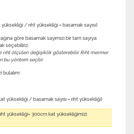
yüksekliği / rıht yüksekliği = basamak sayısı)
cağına göre basamak sayımızı bir tam sayıya
 seçebiliriz.
ht ölçüleri değişiklik gösterebilir. Rıht mermer
in bu yöntem seçilir.
i bulalım:
kat yüksekliği / basamak sayısı = rıht yüksekliği)
rıht yüksekliği= 300cm kat yüksekliğimizi