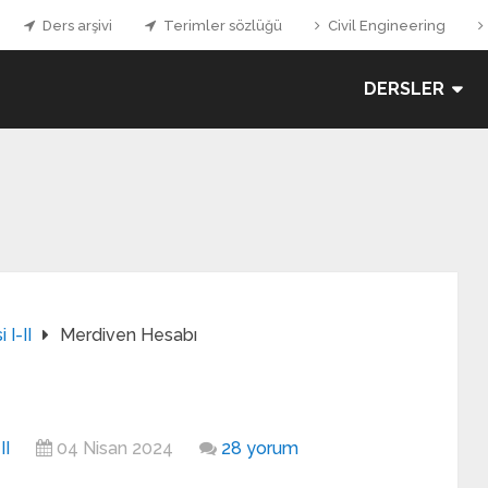
Ders arşivi
Terimler sözlüğü
Civil Engineering
DERSLER
 I-II
Merdiven Hesabı
II
04 Nisan 2024
28 yorum