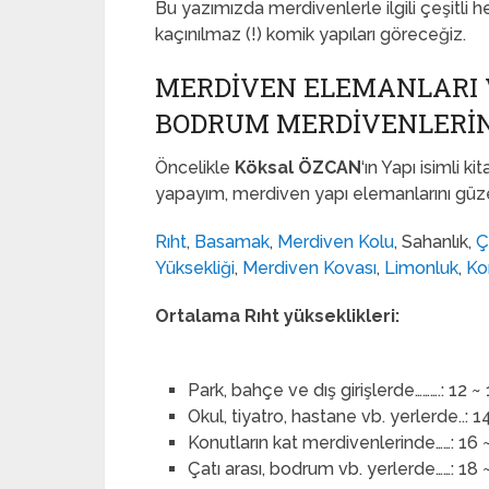
Bu yazımızda merdivenlerle ilgili çeşitli
kaçınılmaz (!) komik yapıları göreceğiz.
MERDİVEN ELEMANLARI V
BODRUM MERDIVENLERI
Öncelikle
Köksal ÖZCAN
‘ın Yapı isimli ki
yapayım, merdiven yapı elemanlarını güzel
Rıht
,
Basamak
,
Merdiven Kolu
, Sahanlık,
Ç
Yüksekliği
,
Merdiven Kovası
,
Limonluk
,
Ko
Ortalama Rıht yükseklikleri:
Park, bahçe ve dış girişlerde……….: 12 
Okul, tiyatro, hastane vb. yerlerde..: 
Konutların kat merdivenlerinde……: 16
Çatı arası, bodrum vb. yerlerde……: 18