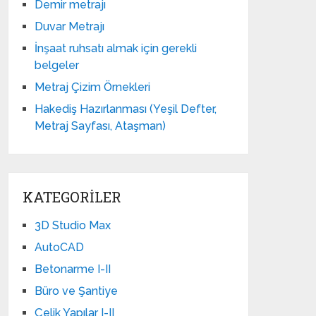
Demir metrajı
Duvar Metrajı
İnşaat ruhsatı almak için gerekli
belgeler
Metraj Çizim Örnekleri
Hakediş Hazırlanması (Yeşil Defter,
Metraj Sayfası, Ataşman)
KATEGORILER
3D Studio Max
AutoCAD
Betonarme I-II
Büro ve Şantiye
Çelik Yapılar I-II