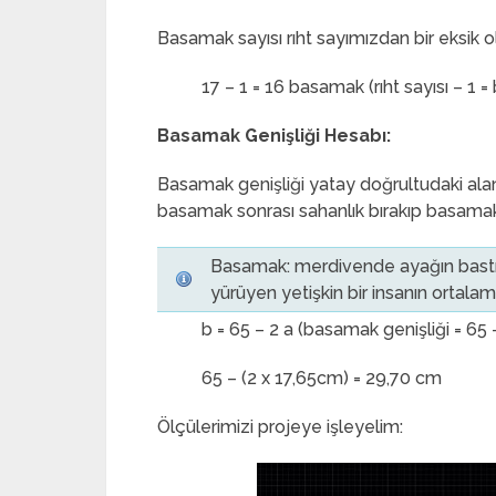
Basamak sayısı rıht sayımızdan bir eksik ol
17 – 1 = 16 basamak (rıht sayısı – 1 
Basamak Genişliği Hesabı:
Basamak genişliği yatay doğrultudaki alanı
basamak sonrası sahanlık bırakıp basamak
Basamak: merdivende ayağın bastı
yürüyen yetişkin bir insanın ortala
b = 65 – 2 a (basamak genişliği = 65 –
65 – (2 x 17,65cm) = 29,70 cm
Ölçülerimizi projeye işleyelim: