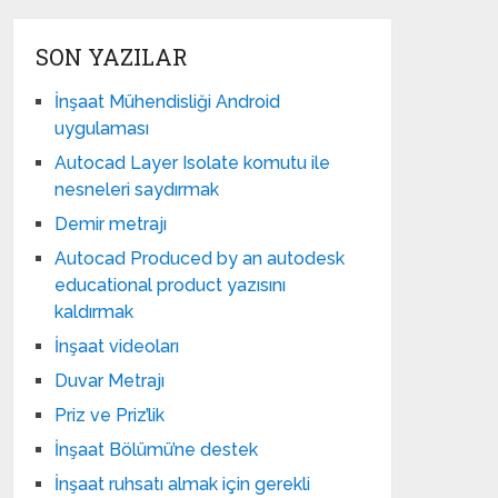
SON YAZILAR
İnşaat Mühendisliği Android
uygulaması
Autocad Layer Isolate komutu ile
nesneleri saydırmak
Demir metrajı
Autocad Produced by an autodesk
educational product yazısını
kaldırmak
İnşaat videoları
Duvar Metrajı
Priz ve Priz’lik
İnşaat Bölümü’ne destek
İnşaat ruhsatı almak için gerekli