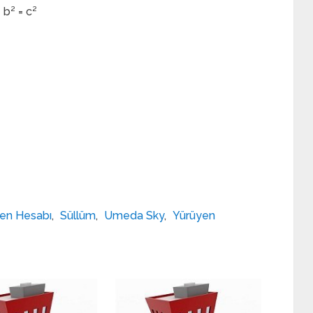
 b² = c²
en Hesabı
,
Süllüm
,
Umeda Sky
,
Yürüyen