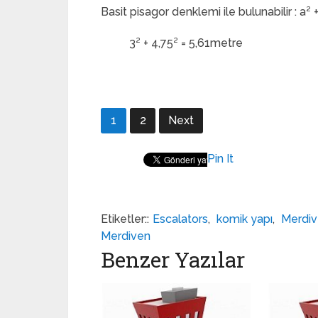
Basit pisagor denklemi ile bulunabilir : a² +
3² + 4,75² = 5,61metre
1
2
Next
Pin It
Etiketler::
Escalators
,
komik yapı
,
Merdiv
Merdiven
Benzer Yazılar