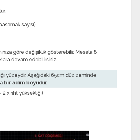
ur.
= basamak sayısı)
nıza göre değişiklik gösterebilir. Mesela 8
lara devam edebilirsiniz.
ğı yüzeydir. Aşağıdaki 65cm düz zeminde
ma
bir adım boyu
dur.
 2 x rıht yüksekliği)