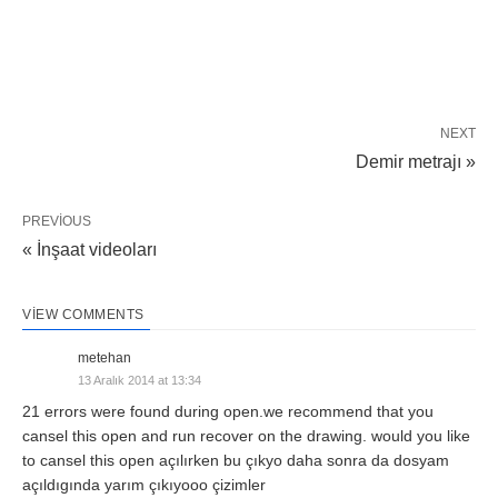
NEXT
Demir metrajı »
PREVIOUS
« İnşaat videoları
VIEW COMMENTS
metehan
13 Aralık 2014 at 13:34
21 errors were found during open.we recommend that you
cansel this open and run recover on the drawing. would you like
to cansel this open açılırken bu çıkyo daha sonra da dosyam
açıldıgında yarım çıkıyooo çizimler