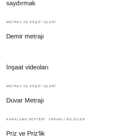
saydırmak
METRAJ VE KEŞIF İŞLERI
Demir metrajı
İnşaat videoları
METRAJ VE KEŞIF İŞLERI
Duvar Metrajı
KARALAMA DEFTERİ
YARARLI BİLGİLER
Priz ve Priz’lik