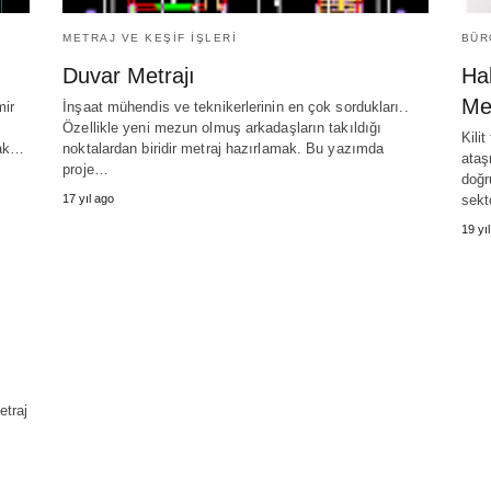
METRAJ VE KEŞIF İŞLERI
BÜR
Duvar Metrajı
Hak
Me
mir
İnşaat mühendis ve teknikerlerinin en çok sordukları..
Özellikle yeni mezun olmuş arkadaşların takıldığı
Kilit
mak…
noktalardan biridir metraj hazırlamak. Bu yazımda
ataş
proje…
doğr
17 yıl ago
sekt
19 yı
traj