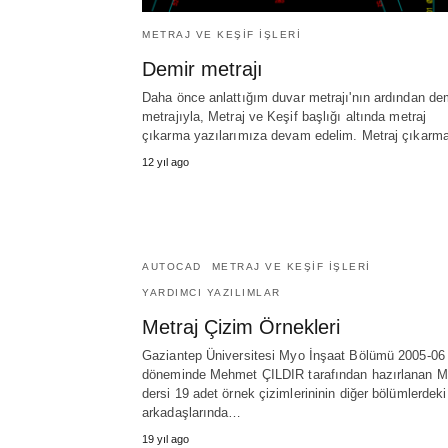
METRAJ VE KEŞIF İŞLERI
Demir metrajı
Daha önce anlattığım duvar metrajı'nın ardından de
metrajıyla, Metraj ve Keşif başlığı altında metraj
çıkarma yazılarımıza devam edelim. Metraj çıkar
12 yıl ago
AUTOCAD
METRAJ VE KEŞIF İŞLERI
YARDIMCI YAZILIMLAR
Metraj Çizim Örnekleri
Gaziantep Üniversitesi Myo İnşaat Bölümü 2005-06
döneminde Mehmet ÇILDIR tarafından hazırlanan Me
dersi 19 adet örnek çizimlerininin diğer bölümlerdeki
arkadaşlarında…
19 yıl ago