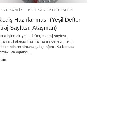
O VE ŞANTIYE
METRAJ VE KEŞIF İŞLERI
ediş Hazırlanması (Yeşil Defter,
traj Sayfası, Ataşman)
 taşı işine ait yeşil defter, metraj sayfası,
manlar; hakediş hazırlamasını deneyimlerim
ultusunda anlatmaya çalışcağım. Bu konuda
ördeki ve öğrenci…
l ago