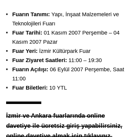
Fuarın Tanımı:
Yapı, İnşaat Malzemeleri ve
Teknolojileri Fuarı
Fuar Tarihi:
01 Kasım 2007 Perşembe – 04
Kasım 2007 Pazar
Fuar Yeri:
İzmir Kültürpark Fuar
F
uar Ziyaret Saatleri:
11:00 – 19:30
Fuarın Açılışı:
06 Eylül 2007 Perşembe, Saat
11:00
Fuar Biletleri:
10 YTL
İzmir ve Ankara fuarlarında online
davetiye ile ücretsiz giriş yapabilirsiniz,
online davetiye almak için tıklayınız.