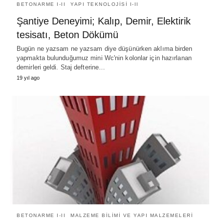
BETONARME I-II
YAPI TEKNOLOJISI I-II
Şantiye Deneyimi; Kalıp, Demir, Elektirik
tesisatı, Beton Dökümü
Bugün ne yazsam ne yazsam diye düşünürken aklıma birden
yapmakta bulunduğumuz mini Wc'nin kolonlar için hazırlanan
demirleri geldi. Staj defterine…
19 yıl ago
BETONARME I-II
MALZEME BILIMI VE YAPI MALZEMELERI