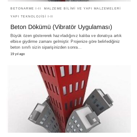
BETONARME I-II
MALZEME BILIMI VE YAPI MALZEMELERI
YAPI TEKNOLOJISI I-II
Beton Dökümü (Vibratör Uygulaması)
Büyük özen göstererek hazırladığınız kalıba ve donatıya artık
elbise giydirme zamanı gelmiştir. Projenize göre belirlediğiniz
beton sınıfı sizin siparişinizden sonra…
19 yıl ago