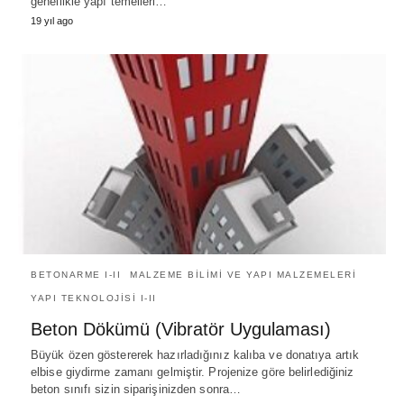
genellikle yapı temelleri…
19 yıl ago
BETONARME I-II
MALZEME BILIMI VE YAPI MALZEMELERI
YAPI TEKNOLOJISI I-II
Beton Dökümü (Vibratör Uygulaması)
Büyük özen göstererek hazırladığınız kalıba ve donatıya artık
elbise giydirme zamanı gelmiştir. Projenize göre belirlediğiniz
beton sınıfı sizin siparişinizden sonra…