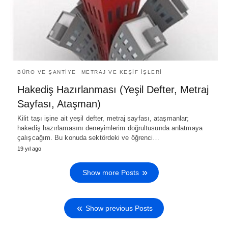
BÜRO VE ŞANTIYE
METRAJ VE KEŞIF İŞLERI
Hakediş Hazırlanması (Yeşil Defter, Metraj
Sayfası, Ataşman)
Kilit taşı işine ait yeşil defter, metraj sayfası, ataşmanlar;
hakediş hazırlamasını deneyimlerim doğrultusunda anlatmaya
çalışcağım. Bu konuda sektördeki ve öğrenci…
19 yıl ago
Show more Posts
Show previous Posts