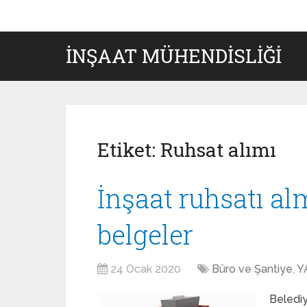
İNŞAAT MÜHENDISLIĞI
Etiket:
Ruhsat alımı
İnşaat ruhsatı al
belgeler
24 Ocak 2020
Büro ve Şantiye
,
Y
Belediy