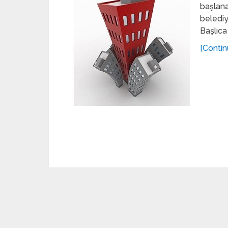
başlana
belediy
Başlıca
[Contin