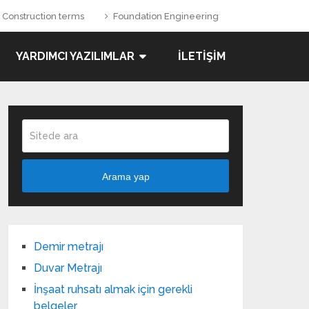
Construction terms
Foundation Engineering
YARDIMCI YAZILIMLAR
İLETIŞIM
Arama yap
Demir metrajı
Duvar Metrajı
İnşaat ruhsatı almak için gerekli
belgeler