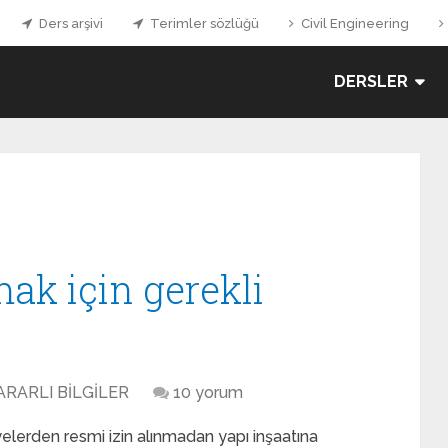
Ders arşivi
Terimler sözlüğü
Civil Engineering
DERSLER
mak için gerekli
ARARLI BİLGİLER
10 yorum
elerden resmi izin alınmadan yapı inşaatına