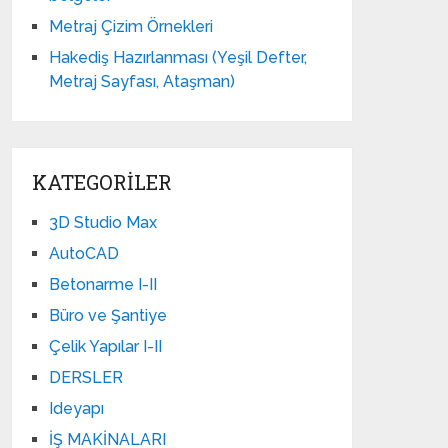
Metraj Çizim Örnekleri
Hakediş Hazırlanması (Yeşil Defter,
Metraj Sayfası, Ataşman)
KATEGORILER
3D Studio Max
AutoCAD
Betonarme I-II
Büro ve Şantiye
Çelik Yapılar I-II
DERSLER
Ideyapı
İŞ MAKİNALARI