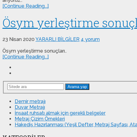
arıyoruz..
[Continue Reading...]
Ösym yerleştirme sonuçla
23 Nisan 2020
YARARLI BİLGİLER
4 yorum
Ösym yerleştirme sonuçları..
[Continue Reading...]
Arama yap
Demir metrajı
Duvar Metrajı
İnşaat ruhsatı almak için gerekli belgeler
Metraj Çizim Örnekleri
Hakediş Hazırlanması (Yeşil Defter, Metraj Sayfası, A