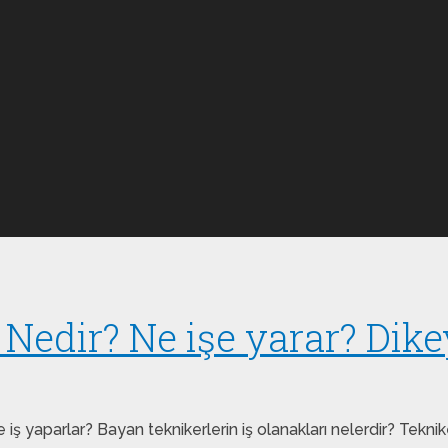
 Nedir? Ne işe yarar? Dike
 iş yaparlar? Bayan teknikerlerin iş olanakları nelerdir? Tekni