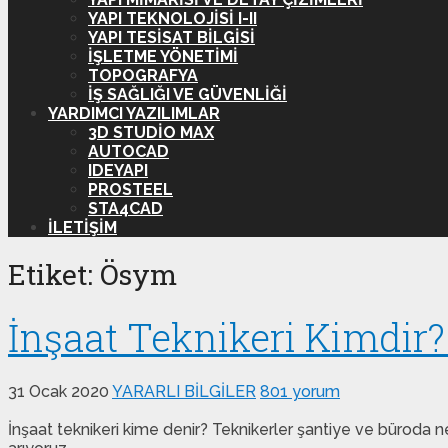
YAPI TEKNOLOJISI I-II
YAPI TESISAT BILGISI
İŞLETME YÖNETIMI
TOPOGRAFYA
İŞ SAĞLIĞI VE GÜVENLIĞI
YARDIMCI YAZILIMLAR
3D STUDIO MAX
AUTOCAD
IDEYAPI
PROSTEEL
STA4CAD
İLETIŞIM
Etiket:
Ösym
İnşaat Teknikeri Kimdir?
31 Ocak 2020
YARARLI BİLGİLER
801 yorum
İnşaat teknikeri kime denir? Teknikerler şantiye ve büroda ne