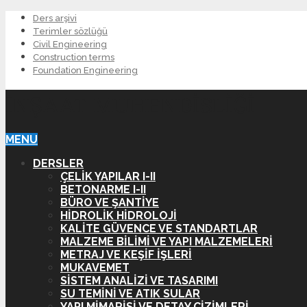
Ders arşivi
Terimler sözlüğü
Civil Engineering
Construction terms
Foundation Engineering
İNŞAAT MÜHENDISLIĞI
MENU
DERSLER
ÇELIK YAPILAR I-II
BETONARME I-II
BÜRO VE ŞANTIYE
HIDROLIK HIDROLOJI
KALITE GÜVENCE VE STANDARTLAR
MALZEME BILIMI VE YAPI MALZEMELERI
METRAJ VE KEŞIF İŞLERI
MUKAVEMET
SISTEM ANALIZI VE TASARIMI
SU TEMINI VE ATIK SULAR
YAPI MIMARISI VE DETAY ÇIZIMLERI