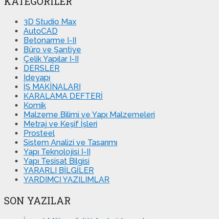
KATEGORILER
3D Studio Max
AutoCAD
Betonarme I-II
Büro ve Şantiye
Çelik Yapılar I-II
DERSLER
Ideyapı
İŞ MAKİNALARI
KARALAMA DEFTERİ
Komik
Malzeme Bilimi ve Yapı Malzemeleri
Metraj ve Keşif İşleri
Prosteel
Sistem Analizi ve Tasarımı
Yapı Teknolojisi I-II
Yapı Tesisat Bilgisi
YARARLI BİLGİLER
YARDIMCI YAZILIMLAR
SON YAZILAR