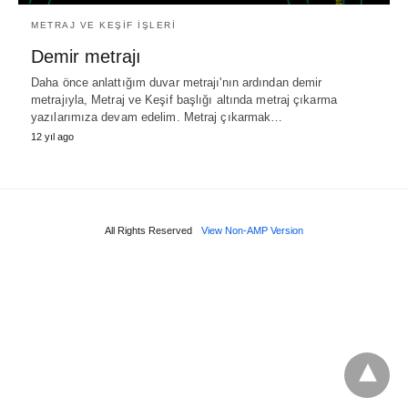
METRAJ VE KEŞIF İŞLERI
Demir metrajı
Daha önce anlattığım duvar metrajı'nın ardından demir
metrajıyla, Metraj ve Keşif başlığı altında metraj çıkarma
yazılarımıza devam edelim. Metraj çıkarmak…
12 yıl ago
All Rights Reserved
View Non-AMP Version