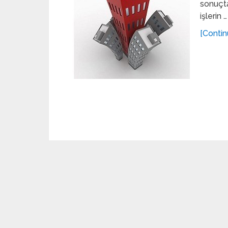
sonuçta
işlerin …
[Contin