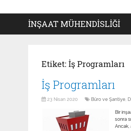
İNŞAAT MÜHENDISLIĞI
Etiket:
İş Programları
İş Programları
23 Nisan 2020
Büro ve Şantiye
,
D
Bir inş
sonra s
Ancak, 