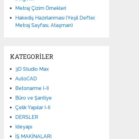
Metraj Çizim Örnekleri
Hakediş Hazırlanması (Yeşil Defter,
Metraj Sayfası, Ataşman)
KATEGORILER
3D Studio Max
AutoCAD
Betonarme I-II
Büro ve Şantiye
Çelik Yapılar I-II
DERSLER
Ideyapı
İŞ MAKİNALARI