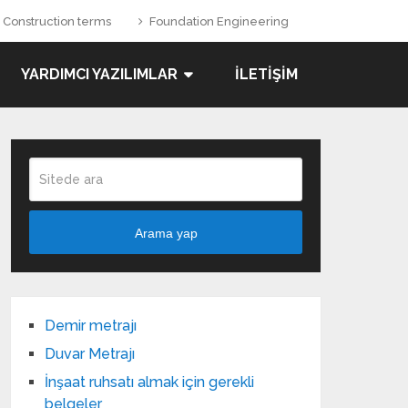
Construction terms
Foundation Engineering
YARDIMCI YAZILIMLAR
İLETIŞIM
Arama yap
Demir metrajı
Duvar Metrajı
İnşaat ruhsatı almak için gerekli
belgeler