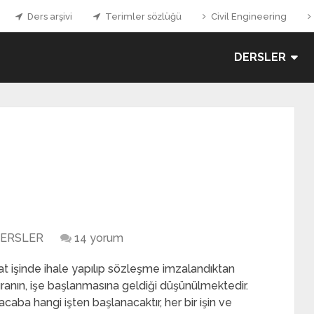
Ders arşivi
Terimler sözlüğü
Civil Engineering
DERSLER
ERSLER
14 yorum
aat işinde ihale yapılıp sözleşme imzalandıktan
ıranın, işe başlanmasına geldiği düşünülmektedir.
acaba hangi işten başlanacaktır, her bir işin ve