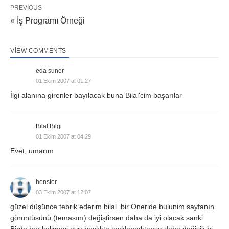
PREVIOUS
« İş Programı Örneği
VIEW COMMENTS
eda suner
01 Ekim 2007 at 01:27
İlgi alanına girenler bayılacak buna Bilal'cim başarılar
Bilal Bilgi
01 Ekim 2007 at 04:29
Evet, umarım
henster
03 Ekim 2007 at 12:07
güzel düşünce tebrik ederim bilal. bir Öneride bulunim sayfanın
görüntüsünü (temasını) değiştirsen daha da iyi olacak sanki.