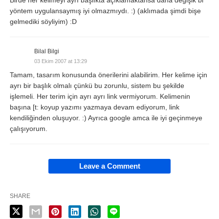
Birde her kelimeyi ayrı başlıkta açıklamaktansa daha değişik bi
yöntem uygulansaymış iyi olmazmıydı. :) (aklımada şimdi bişe
gelmediki söyliyim) :D
Bilal Bilgi
03 Ekim 2007 at 13:29
Tamam, tasarım konusunda önerilerini alabilirim. Her kelime için
ayrı bir başlık olmalı çünkü bu zorunlu, sistem bu şekilde
işlemeli. Her terim için ayrı ayrı link vermiyorum. Kelimenin
başına [t: koyup yazımı yazmaya devam ediyorum, link
kendiliğinden oluşuyor. :) Ayrıca google amca ile iyi geçinmeye
çalışıyorum.
Leave a Comment
SHARE