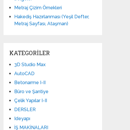
Metraj Çizim Örnekleri
Hakediş Hazırlanması (Yeşil Defter,
Metraj Sayfası, Ataşman)
KATEGORILER
3D Studio Max
AutoCAD
Betonarme I-II
Büro ve Şantiye
Çelik Yapılar I-II
DERSLER
Ideyapı
İŞ MAKİNALARI