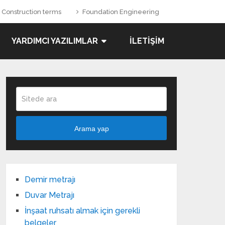
Construction terms
Foundation Engineering
YARDIMCI YAZILIMLAR
İLETIŞIM
Arama yap
Demir metrajı
Duvar Metrajı
İnşaat ruhsatı almak için gerekli
belgeler