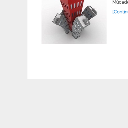
Mücade
[Contin