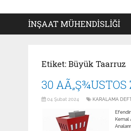
İNŞAAT MÜHENDISLIĞI
Etiket:
Büyük Taarruz
30 AÃ„Ş¾USTOS
04 Şubat 2024
KARALAMA DEFT
Efendi
Kemal A
Anaları