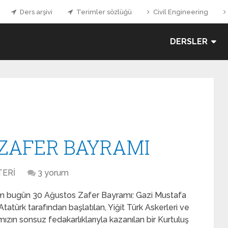
Ders arşivi
Terimler sözlüğü
Civil Engineering
DERSLER
 ZAFER BAYRAMI
ERİ
3 yorum
m bugün 30 Ağustos Zafer Bayramı: Gazi Mustafa
tatürk tarafından başlatılan, Yiğit Türk Askerleri ve
mızın sonsuz fedakarlıklarıyla kazanılan bir Kurtuluş