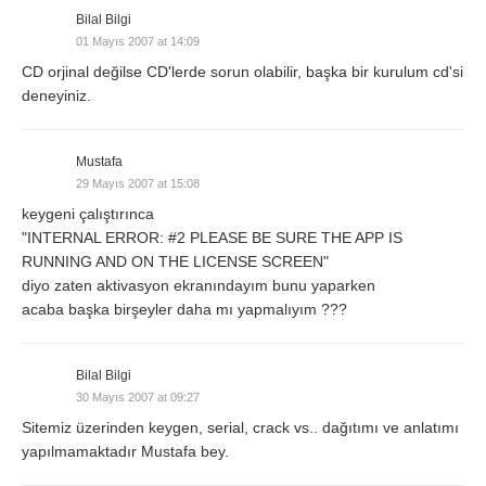
Bilal Bilgi
01 Mayıs 2007 at 14:09
CD orjinal değilse CD'lerde sorun olabilir, başka bir kurulum cd'si
deneyiniz.
Mustafa
29 Mayıs 2007 at 15:08
keygeni çalıştırınca
"INTERNAL ERROR: #2 PLEASE BE SURE THE APP IS
RUNNING AND ON THE LICENSE SCREEN"
diyo zaten aktivasyon ekranındayım bunu yaparken
acaba başka birşeyler daha mı yapmalıyım ???
Bilal Bilgi
30 Mayıs 2007 at 09:27
Sitemiz üzerinden keygen, serial, crack vs.. dağıtımı ve anlatımı
yapılmamaktadır Mustafa bey.