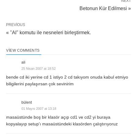
NEXT
Betonun Kür Edilmesi »
PREVIOUS
« "Al" komutu ile nesneleri birleştirmek.
VIEW COMMENTS
ali
25 Nisan 2007 at 18:52
bende cd iki yerine cd 1 istiyo 2 cd takıyom onuda kabul etmiyo
biligilerini paylaşırsan çok sevinirim
bülent
01 Mayıs 2007 at 13:18
masaüstünde boş bir klasör açıp cd1 ve cd2 yi buraya
kopyalayıp setup'ı masaüstündeki klasörden çalıştırıyoruz