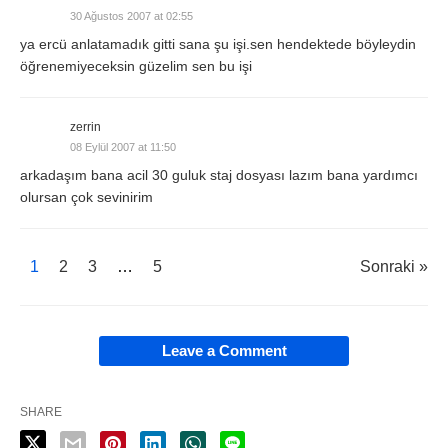
30 Ağustos 2007 at 02:55
ya ercü anlatamadık gitti sana şu işi.sen hendektede böyleydin
öğrenemiyeceksin güzelim sen bu işi
zerrin
08 Eylül 2007 at 11:50
arkadaşım bana acil 30 guluk staj dosyası lazım bana yardımcı
olursan çok sevinirim
1
2
3
…
5
Sonraki »
Leave a Comment
SHARE