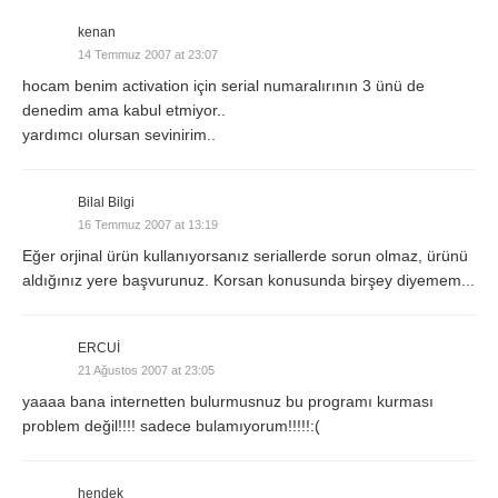
kenan
14 Temmuz 2007 at 23:07
hocam benim activation için serial numaralırının 3 ünü de
denedim ama kabul etmiyor..
yardımcı olursan sevinirim..
Bilal Bilgi
16 Temmuz 2007 at 13:19
Eğer orjinal ürün kullanıyorsanız seriallerde sorun olmaz, ürünü
aldığınız yere başvurunuz. Korsan konusunda birşey diyemem...
ERCUİ
21 Ağustos 2007 at 23:05
yaaaa bana internetten bulurmusnuz bu programı kurması
problem değil!!!! sadece bulamıyorum!!!!!:(
hendek